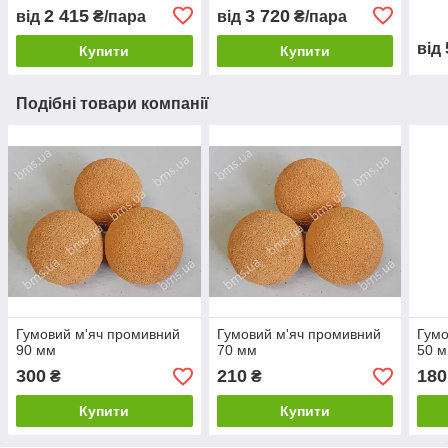
стяжечників, плиточників
2 415
3 720
від
₴/пара
від
₴/пара
від
Купити
Купити
Подібні товари компанії
Гумовий м'яч промивний
Гумовий м'яч промивний
Гумо
90 мм
70 мм
50 м
300
210
180
₴
₴
Купити
Купити