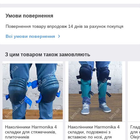
Умови повернення
Повернення товару впродовж 14 днів за рахунок покупця
Всі умови повернення
З цим товаром також замовляють
Наколінники Harmonika 4
Наколінники Harmonika 4
Глад
складки для стяжечників,
складки, подовжені з
для 
плиточників
вставкою по нозі, для
Olejn