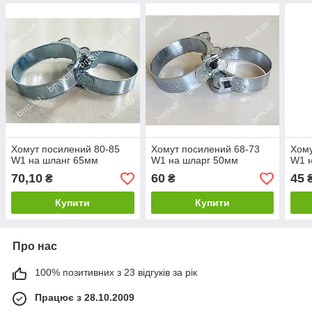
Хомут посилений 80-85
Хомут посилений 68-73
Хому
W1 на шланг 65мм
W1 на шларг 50мм
W1 
70,10
60
45
₴
₴
Купити
Купити
Про нас
100% позитивних з 23 відгуків за рік
Працює з 28.10.2009