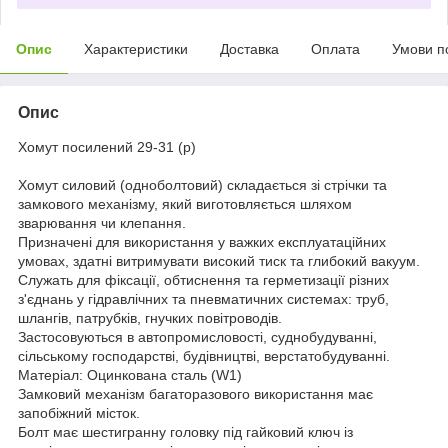
Опис
Характеристики
Доставка
Оплата
Умови п
Опис
Хомут посилений 29-31 (р)
Хомут силовий (одноболтовий) складається зі стрічки та
замкового механізму, який виготовляється шляхом
зварювання чи клепання.
Призначені для використання у важких експлуатаційних
умовах, здатні витримувати високий тиск та глибокий вакуум.
Служать для фіксації, обтиснення та герметизації різних
з'єднань у гідравлічних та пневматичних системах: труб,
шлангів, патрубків, гнучких повітроводів.
Застосовуються в автопромисловості, суднобудуванні,
сільському господарстві, будівництві, верстатобудуванні.
Матеріал: Оцинкована сталь (W1)
Замковий механізм багаторазового використання має
запобіжний місток.
Болт має шестигранну головку під гайковий ключ із