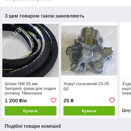
З цим товаром також замовляють
Шланг NW 35 мм
Хомут посилений 23-25
З'єд
Semperit, рукав для подачі
(р)
ущіл
розчину, Німеччина
пнев
розч
1 200
25
₴/м
₴
Цін
Купити
Купити
Подібні товари компанії