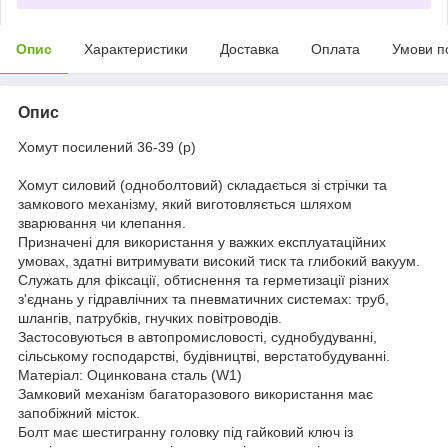
Опис
Характеристики
Доставка
Оплата
Умови п
Опис
Хомут посилений 36-39 (р)
Хомут силовий (одноболтовий) складається зі стрічки та
замкового механізму, який виготовляється шляхом
зварювання чи клепання.
Призначені для використання у важких експлуатаційних
умовах, здатні витримувати високий тиск та глибокий вакуум.
Служать для фіксації, обтиснення та герметизації різних
з'єднань у гідравлічних та пневматичних системах: труб,
шлангів, патрубків, гнучких повітроводів.
Застосовуються в автопромисловості, суднобудуванні,
сільському господарстві, будівництві, верстатобудуванні.
Матеріал: Оцинкована сталь (W1)
Замковий механізм багаторазового використання має
запобіжний місток.
Болт має шестигранну головку під гайковий ключ із