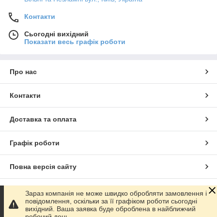
Контакти
Сьогодні вихідний
Показати весь графік роботи
Про нас
Контакти
Доставка та оплата
Графік роботи
Повна версія сайту
Сайт створено на маркетплейсі
Prom.ua
Зараз компанія не може швидко обробляти замовлення і
повідомлення, оскільки за її графіком роботи сьогодні
вихідний. Ваша заявка буде оброблена в найближчий
Політика конфіденційності
робочий день.