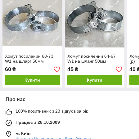
Хомут посилений 68-73
Хомут посилений 64-67
Хому
W1 на шларг 50мм
W1 на шланг 50мм
(р)
60
45
40
₴
₴
Купити
Купити
Про нас
100% позитивних з 23 відгуків за рік
Працює з 28.10.2009
м. Київ
Вільні та Незламні вул., Київ, Україна