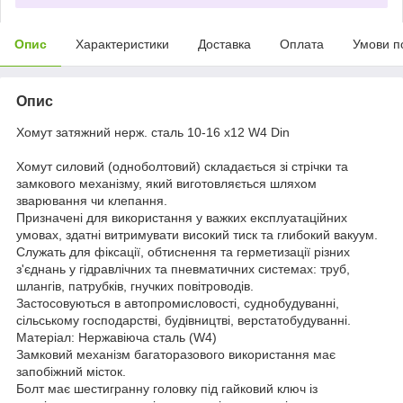
Опис
Характеристики
Доставка
Оплата
Умови п
Опис
Хомут затяжний нерж. сталь 10-16 х12 W4 Din
Хомут силовий (одноболтовий) складається зі стрічки та
замкового механізму, який виготовляється шляхом
зварювання чи клепання.
Призначені для використання у важких експлуатаційних
умовах, здатні витримувати високий тиск та глибокий вакуум.
Служать для фіксації, обтиснення та герметизації різних
з'єднань у гідравлічних та пневматичних системах: труб,
шлангів, патрубків, гнучких повітроводів.
Застосовуються в автопромисловості, суднобудуванні,
сільському господарстві, будівництві, верстатобудуванні.
Матеріал: Нержавіюча сталь (W4)
Замковий механізм багаторазового використання має
запобіжний місток.
Болт має шестигранну головку під гайковий ключ із