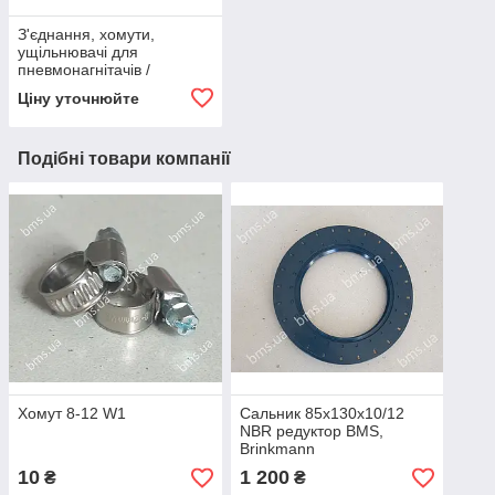
З'єднання, хомути,
ущільнювачі для
пневмонагнітачів /
розчинонасосів
Ціну уточнюйте
Подібні товари компанії
Хомут 8-12 W1
Сальник 85х130х10/12
NBR редуктор BMS,
Brinkmann
10
1 200
₴
₴