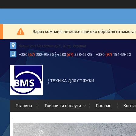
Зараз компанія не може швидко обробляти замовлен
Вільні та Незламні вул., Київ, Україна
+380
(67)
382-95-56
+380
(67)
558-63-25
+380
(97)
154-59-30
ТЕХНІКА ДЛЯ СТЯЖКИ
Головна
Товари та послуги
Про нас
Конта