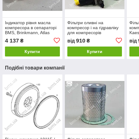
Індикатор рівня масла
Фільтри оливні на
Філь
компресора в сепараторі
компресор і на гідравліку
комп
BMS, Brinkmann, Atlas
для компресорів
Kaes
Copco
4 137
910
₴
від
₴
від
Купити
Купити
Подібні товари компанії