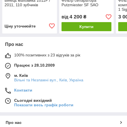
Вінець маховика 1011F /
Фільтр сепаратора
Філь
2011, 110 зубчиків
Putzmiester SF SAO
комп
1 Si
4 200
3 0
від
₴
Ціну уточнюйте
Купити
Про нас
100% позитивних з 23 відгуків за рік
Працює з 28.10.2009
м. Київ
Вільні та Незламні вул., Київ, Україна
Контакти
Сьогодні вихідний
Показати весь графік роботи
Про нас