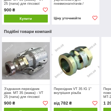
25 (папа) для гіпсової
пневмонагнітачів /
штукатурки
розчинонасосів
900
₴
Ціну уточнюйте
Купити
Подібні товари компанії
З'єднання-перехідник
Перехідник VT 35 IG 1"
Пере
діам. MT 35 (мама) - VT
внутрішня різьба
пово
25 (папа) для гіпсової
МT-2
штукатурки
піст
900
782
1 2
₴
від
₴