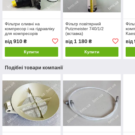
Фільтри оливні на
Фільтр повітярний
Філь
компресор і на гідравліку
Putzmeister 740/1/2
комп
для компресорів
(вставка)
Kaes
910
1 180
від
₴
від
₴
від
Купити
Купити
Подібні товари компанії