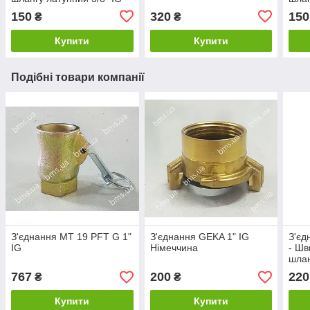
150
320
150
₴
₴
Купити
Купити
Подібні товари компанії
З'єднання MT 19 PFT G 1"
З'єднання GEKA 1" IG
З'єд
IG
Німеччина
- Шв
шлан
Пол
767
200
220
₴
₴
Купити
Купити