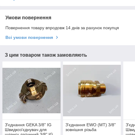
Умови повернення
Повернення товару впродовж 14 днів за рахунок покупця
Всі умови повернення
З цим товаром також замовляють
З'єднання GEKA 3/8" IG
З'єднання EWO (MT) 3/8"
З'єд
Швидкоз'єднувач для
зовнішня різьба
Швид
шлангу латунний 3/8" IG
шлан