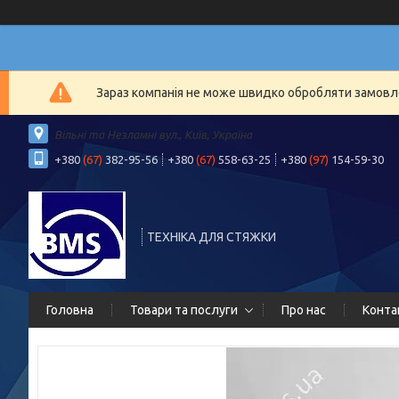
Зараз компанія не може швидко обробляти замовлен
Вільні та Незламні вул., Київ, Україна
+380
(67)
382-95-56
+380
(67)
558-63-25
+380
(97)
154-59-30
ТЕХНІКА ДЛЯ СТЯЖКИ
Головна
Товари та послуги
Про нас
Конта