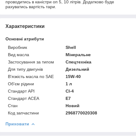
проводитись в каністри оп 5, 10 літрів. Додатково буде
рахуватись вартість тари.
Характеристики
Основні атрибути
Виробник
Shell
Вид масла
Мінеральне
Застосування за типом
Спецтехніка
Для типу двигунів
Дизельний
В'язкість масла по SAE
15W-40
Об'єм рідини
1 л
Стандарт API
CI-4
Стандарт ACEA
E7
Стан
Новий
Код запчастини
2968770020308
Приховати