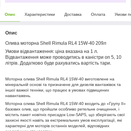
Опис
Характеристики
Доставка
Оплата
Умови п
Опис
Олива моторна Shell Rimula RL4 15W-40 209л
Умови відвантаження: ціна вказана на 1 л.
Відвантаження може проводитись в каністри оп 5, 10
літрів. Додатково буде рахуватись вартість тари.
Моторна олива Shell Rimula RL4 15W-40 виготовлене на
мінеральній основі та призначене для дизелів вантажівок та
іншої важкої техніки, що працює в умовах підвищених
навантажень.
Моторна олива Shell Rimula RL4 15W-40 входить до «Групу II»
базових олив, що пройшли особливо ретельне очищення, і
містить пакет новітніх присадок Low-SAPS, що зберігають свої
захисні якості навіть за екстремальних умов експлуатації, які
характерні для моторів останніх моделей, відповідних