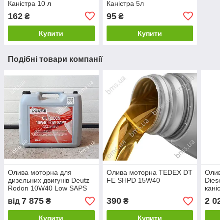
Каністра 10 л
Каністра 5л
162
95
₴
₴
Купити
Купити
Подібні товари компанії
Олива моторна для
Олива моторна TEDEX DT
Оли
дизельних двигунів Deutz
FE SHPD 15W40
Dies
Rodon 10W40 Low SAPS
кані
7 875
390
2 0
від
₴
₴
Купити
Купити