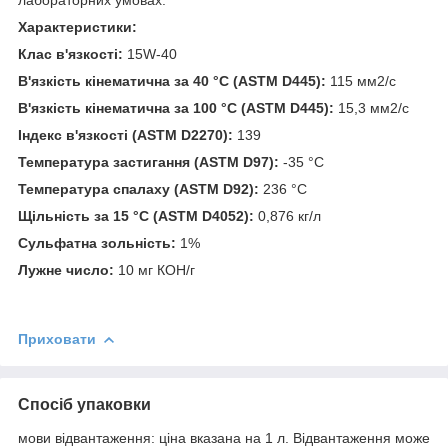
Характеристики:
Клас в'язкості:
15W-40
В'язкість кінематична за 40 °C (ASTM D445):
115 мм2/с
В'язкість кінематична за 100 °C (ASTM D445):
15,3 мм2/с
Індекс в'язкості (ASTM D2270):
139
Температура застигання (ASTM D97):
-35 °С
Температура спалаху (ASTM D92):
236 °С
Щільність за 15 °C (ASTM D4052):
0,876 кг/л
Сульфатна зольність:
1%
Лужне число:
10 мг КОН/г
Приховати
Спосіб упаковки
мови відвантаження: ціна вказана на 1 л. Відвантаження може