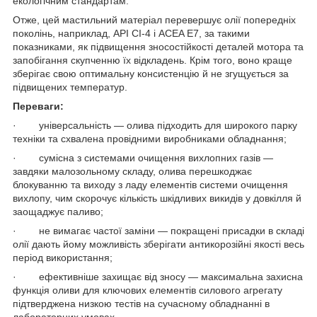
екологічним стандартам.
Отже, цей мастильний матеріал перевершує олії попередніх
поколінь, наприклад, API CI-4 і ACEA E7, за такими
показниками, як підвищення зносостійкості деталей мотора та
запобігання скупченню їх відкладень. Крім того, воно краще
зберігає свою оптимальну консистенцію й не згущується за
підвищених температур.
Переваги:
· універсальність — олива підходить для широкого парку
техніки та схвалена провідними виробниками обладнання;
· сумісна з системами очищення вихлопних газів —
завдяки малозольному складу, олива перешкоджає
блокуванню та виходу з ладу елементів системи очищення
вихлопу, чим скорочує кількість шкідливих викидів у довкілля й
заощаджує паливо;
· не вимагає частої заміни — покращені присадки в складі
олії дають йому можливість зберігати антикорозійні якості весь
період використання;
· ефективніше захищає від зносу — максимальна захисна
функція оливи для ключових елементів силового агрегату
підтверджена низкою тестів на сучасному обладнанні в
лабораторних умовах.