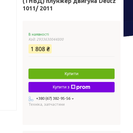
(ТНВД) плунжер двигуна Deutz
1011/ 2011
В наявності
Код:
2933630044800
1 808 ₴
Купити
Купити з
+380 (67) 382-95-56
Техніка, запчастини