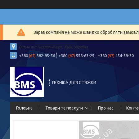
Зараз компанія не може швидко обробляти замовлен
Вільні та Незламні вул., Київ, Україна
+380
(67)
382-95-56
+380
(67)
558-63-25
+380
(97)
154-59-30
ТЕХНІКА ДЛЯ СТЯЖКИ
Головна
Товари та послуги
Про нас
Конта