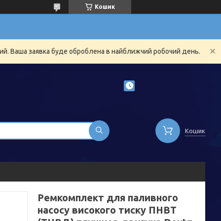
Кошик
ний. Ваша заявка буде оброблена в найближчий робочий день.
Кошик
Ремкомплект для паливного
насосу високого тиску ПНВТ