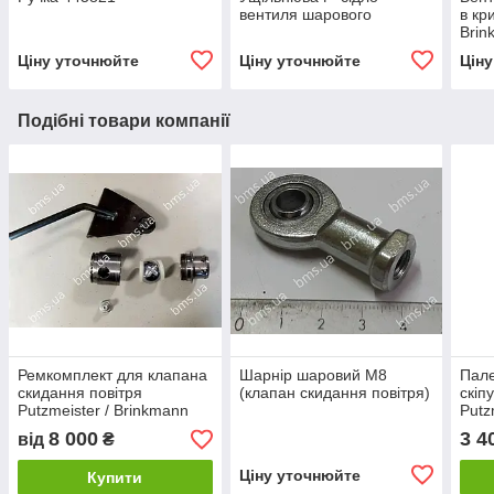
вентиля шарового
в кр
Brin
Ціну уточнюйте
Ціну уточнюйте
Цін
Подібні товари компанії
Ремкомплект для клапана
Шарнір шаровий М8
Пале
скидання повітря
(клапан скидання повітря)
скіп
Putzmeister / Brinkmann
Putz
Brin
8 000
3 4
від
₴
Ціну уточнюйте
Купити