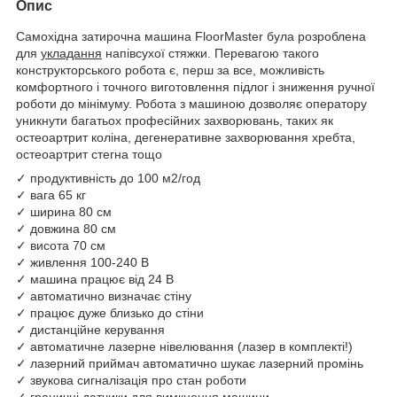
Опис
Самохідна затирочна машина FloorMaster була розроблена
для
укладання
напівсухої стяжки. Перевагою такого
конструкторського робота є, перш за все, можливість
комфортного і точного виготовлення підлог і зниження ручної
роботи до мінімуму. Робота з машиною дозволяє оператору
уникнути багатьох професійних захворювань, таких як
остеоартрит коліна, дегенеративне захворювання хребта,
остеоартрит стегна тощо
✓ продуктивність до 100 м2/год
✓ вага 65 кг
✓ ширина 80 см
✓ довжина 80 см
✓ висота 70 см
✓ живлення 100-240 В
✓ машина працює від 24 В
✓ автоматично визначає стіну
✓ працює дуже близько до стіни
✓ дистанційне керування
✓ автоматичне лазерне нівелювання (лазер в комплекті!)
✓ лазерний приймач автоматично шукає лазерний промінь
✓ звукова сигналізація про стан роботи
✓ граничні датчики для вимкнення машини