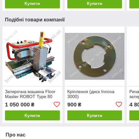
Купити
Купити
Подібні товари компанії
Затирочна машина Floor
Кріплення (диск Innova
Рича
Master ROBOT Type 80
3000)
зати
1 050 000
900
4 8
₴
₴
Купити
Купити
Про нас