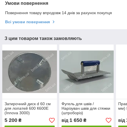
Умови повернення
Повернення товару впродовж 14 днів за рахунок покупця
Всі умови повернення
З цим товаром також замовляють
Затирочний диск d 60 см
Фугель для швів /
Прав
для лопатей 600 К600Е
Нарізувач швів для стяжки
мм) 
(Innova 3000)
(штроборіз)
5 200
1 650
₴
від
₴
від