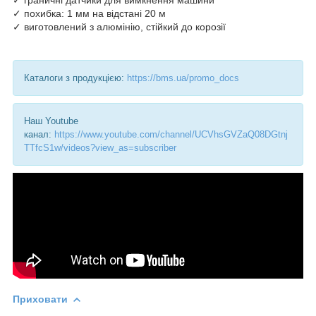
✓ похибка: 1 мм на відстані 20 м
✓ виготовлений з алюмінію, стійкий до корозії
Каталоги з продукцією:
https://bms.ua/promo_docs
Наш Youtube
канал:
https://www.youtube.com/channel/UCVhsGVZaQ08DGtnj
TTfcS1w/videos?view_as=subscriber
Приховати