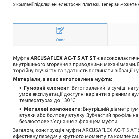
У компанії підключені електронні платежі. Тепер ви можете
Опис
Муфта
ARCUSAFLEX AC-T 5 AT ST
є високоеластич
внутрішнього згоряння з приводними механізмами. В
торсійну гнучкість та здатність поглинати вібрації і 
Матеріали, з яких виготовлена муфта:
Гумовий елемент
: Виготовлений із суміші нат
умов експлуатації доступні варіанти з різними 
температурах до 130 °C.
Металеві компоненти
: Внутрішній діаметр гу
втулки або болтову втулку. Зубчастий профіль н
безлюфтове з'єднання з фланцем муфти. ​
Загалом, конструкція муфти ARCUSAFLEX AC-T 5 AT 
ефективну передачу крутного моменту та компенсац