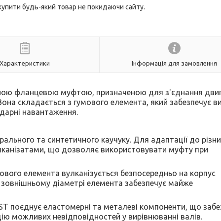
 купити будь-який товар не покидаючи сайту.
Характеристики
Інформація для замовлення
ною фланцевою муфтою, призначеною для з'єднання двиг
она складається з гумового елемента, який забезпечує в
ударні навантаження.​
урального та синтетичного каучуку. Для адаптації до різн
вулканізатами, що дозволяє використовувати муфту при
мового елемента вулканізується безпосередньо на корпус
а зовнішньому діаметрі елемента забезпечує майже
ST поєднує еластомерні та металеві компоненти, що забе
ію можливих невідповідностей у вирівнюванні валів.