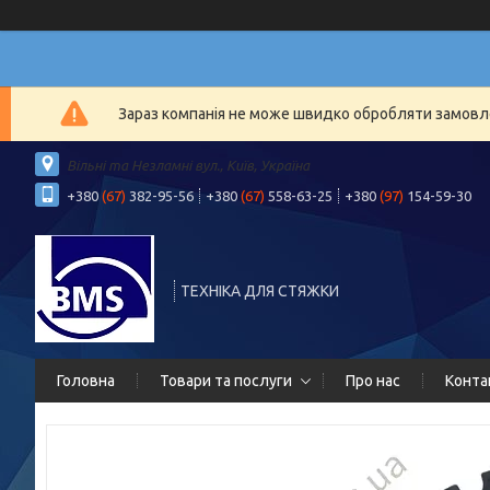
Зараз компанія не може швидко обробляти замовлен
Вільні та Незламні вул., Київ, Україна
+380
(67)
382-95-56
+380
(67)
558-63-25
+380
(97)
154-59-30
ТЕХНІКА ДЛЯ СТЯЖКИ
Головна
Товари та послуги
Про нас
Конта