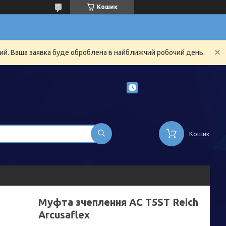
Кошик
ний. Ваша заявка буде оброблена в найближчий робочий день.
Кошик
Муфта зчеплення AC T5ST Reich
Arcusaflex