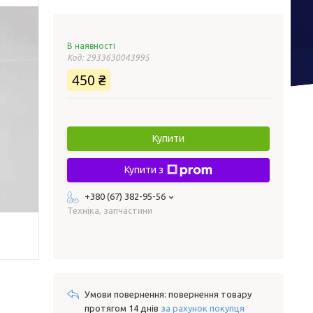
В наявності
Код:
2933630043995
450 ₴
Купити
Купити з
+380 (67) 382-95-56
Техніка, запчастини
повернення товару
протягом 14 днів
за рахунок покупця