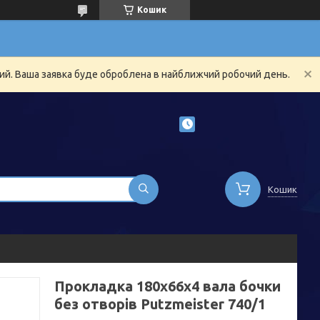
Кошик
ний. Ваша заявка буде оброблена в найближчий робочий день.
Кошик
Прокладка 180х66х4 вала бочки
без отворів Putzmeister 740/1