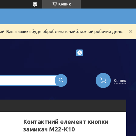
Кошик
ний. Ваша заявка буде оброблена в найближчий робочий день.
Кошик
Контактний елемент кнопки
замикач М22-К10