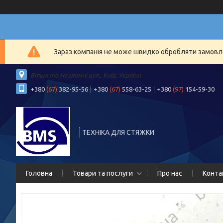
Зараз компанія не може швидко обробляти замовлен
Вільні та Незламні вул., Київ, Україна
+380
(67)
382-95-56
+380
(67)
558-63-25
+380
(97)
154-59-30
ТЕХНІКА ДЛЯ СТЯЖКИ
Головна
Товари та послуги
Про нас
Конта