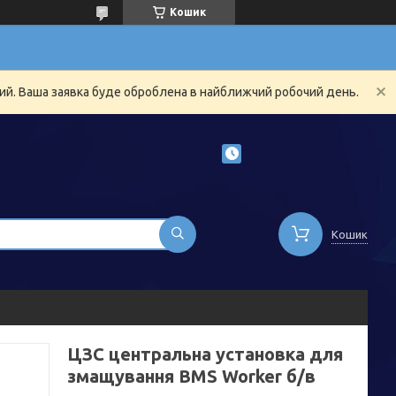
Кошик
ний. Ваша заявка буде оброблена в найближчий робочий день.
Кошик
ЦЗС центральна установка для
змащування BMS Worker б/в