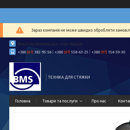
Зараз компанія не може швидко обробляти замовлен
Вільні та Незламні вул., Київ, Україна
+380
(67)
382-95-56
+380
(67)
558-63-25
+380
(97)
154-59-30
ТЕХНІКА ДЛЯ СТЯЖКИ
Головна
Товари та послуги
Про нас
Конта