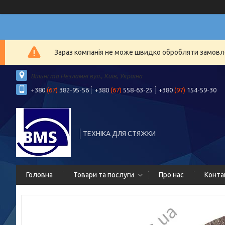
Зараз компанія не може швидко обробляти замовлен
Вільні та Незламні вул., Київ, Україна
+380
(67)
382-95-56
+380
(67)
558-63-25
+380
(97)
154-59-30
ТЕХНІКА ДЛЯ СТЯЖКИ
Головна
Товари та послуги
Про нас
Конта