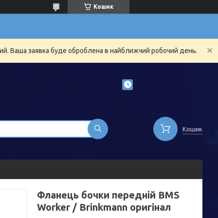
Кошик
ний. Ваша заявка буде оброблена в найближчий робочий день.
Кошик
Фланець бочки передній BMS
Worker / Brinkmann оригінал