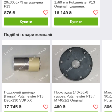
20х30J6х79 штукатурна
1х60 мм Putzmeister P13
P13
Original підшипник
876
16 149
₴
₴
Купити
Купити
Подібні товари компанії
Подаючий циліндр
Прокладка 140х36х8
Ман
(Гільза) Putzmeister P13
гумова Putzmeister P13 /
90х
D90x130 VDK XX
М740/1/2 Original
Putz
17 745
460
806
₴
₴