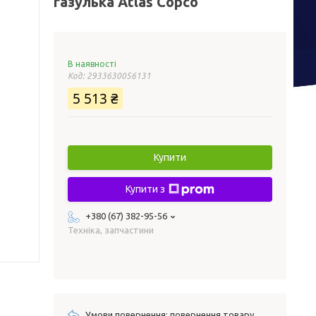
газулька Atlas Copco
В наявності
Код:
2933630056131
5 513 ₴
Купити
Купити з
+380 (67) 382-95-56
Техніка, запчастини
повернення товару