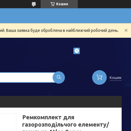
Кошик
ний. Ваша заявка буде оброблена в найближчий робочий день.
Кошик
Ремкомплект для
газорозподільчого елементу/