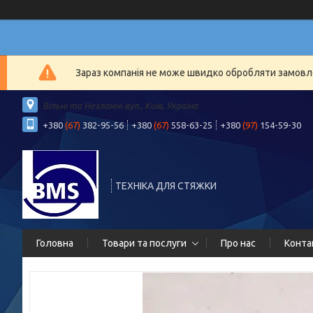
Зараз компанія не може швидко обробляти замовлен
Вільні та Незламні вул., Київ, Україна
+380
(67)
382-95-56
+380
(67)
558-63-25
+380
(97)
154-59-30
ТЕХНІКА ДЛЯ СТЯЖКИ
Головна
Товари та послуги
Про нас
Конта