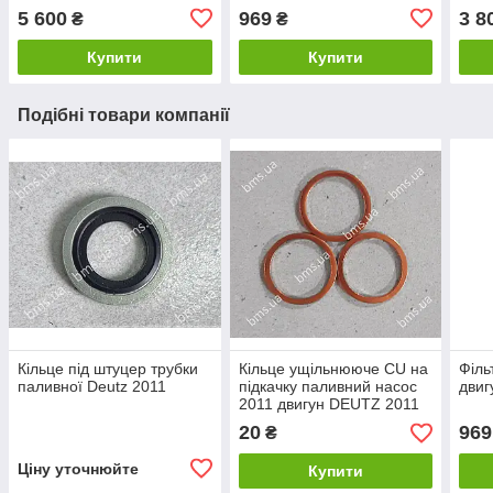
5 600
969
3 8
₴
₴
Купити
Купити
Подібні товари компанії
Кільце під штуцер трубки
Кільце ущільнююче CU на
Філь
паливної Deutz 2011
підкачку паливний насос
двиг
2011 двигун DEUTZ 2011
20
969
₴
Ціну уточнюйте
Купити