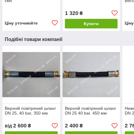
скіп
BMS
1 320
₴
Ціну уточнюйте
Цін
Купити
Подібні товари компанії
Верхній повітряний шланг
Верхній повітряний шланг
Нижн
DN 25, 40 bar, 350 мм
DN 25 40 bar. 450 мм
DN 2
2 600
2 400
2 7
від
₴
₴