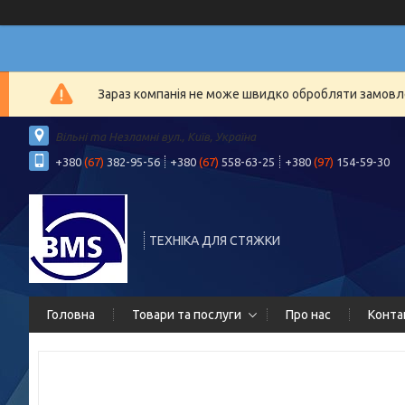
Зараз компанія не може швидко обробляти замовлен
Вільні та Незламні вул., Київ, Україна
+380
(67)
382-95-56
+380
(67)
558-63-25
+380
(97)
154-59-30
ТЕХНІКА ДЛЯ СТЯЖКИ
Головна
Товари та послуги
Про нас
Конта