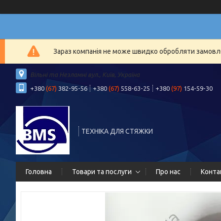
Зараз компанія не може швидко обробляти замовлен
Вільні та Незламні вул., Київ, Україна
+380
(67)
382-95-56
+380
(67)
558-63-25
+380
(97)
154-59-30
ТЕХНІКА ДЛЯ СТЯЖКИ
Головна
Товари та послуги
Про нас
Конта