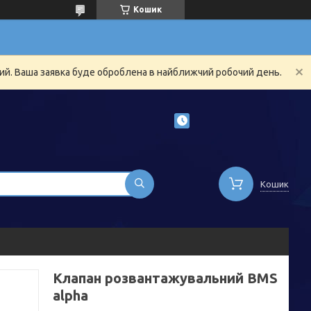
Кошик
ний. Ваша заявка буде оброблена в найближчий робочий день.
Кошик
Клапан розвантажувальний BMS
alpha