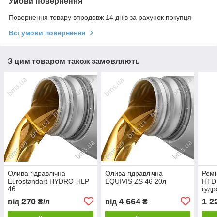
Умови повернення
Повернення товару впродовж 14 днів за рахунок покупця
Всі умови повернення
З цим товаром також замовляють
Олива гідравлічна
Олива гідравлічна
Ремі
Eurostandart HYDRO-HLP
EQUIVIS ZS 46 20л
HTD
46
гудр
BMS
270
4 664
1 2
від
₴/л
від
₴