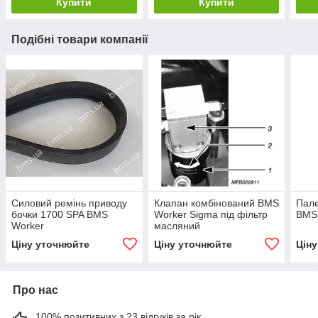
Купити
Купити
Подібні товари компанії
Силовий ремінь приводу
Клапан комбінований BMS
Пале
бочки 1700 SPA BMS
Worker Sigma під фільтр
BMS
Worker
масляний
Ціну уточнюйте
Ціну уточнюйте
Цін
Про нас
100% позитивних з 23 відгуків за рік