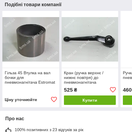
Подібні товари компанії
Гільза 45 Втулка на вал
Кран (ручка верхнє /
Ручк
бочки для
нижнє повітря) до
пнев
пневмонагнітача Estromat
пневмонагнітача
525
460
₴
Ціну уточнюйте
Купити
Про нас
100% позитивних з 23 відгуків за рік