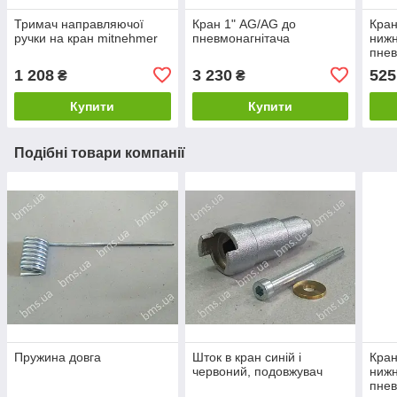
Тримач направляючої
Кран 1" AG/AG до
Кран
ручки на кран mitnehmer
пневмонагнітача
нижн
пнев
1 208
3 230
525
₴
₴
Купити
Купити
Подібні товари компанії
Пружина довга
Шток в кран синій і
Кран
червоний, подовжувач
нижн
пнев