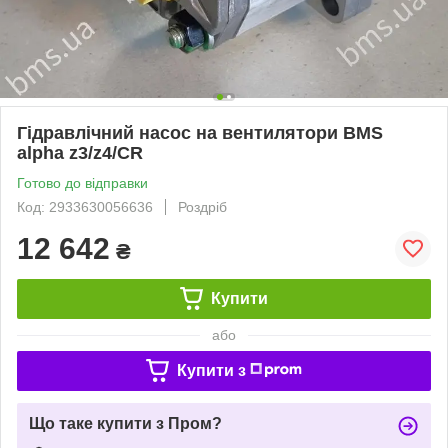
Гідравлічний насос на вентилятори BMS
alpha z3/z4/CR
Готово до відправки
Код: 2933630056636
Роздріб
12 642
₴
Купити
або
Купити з
Що таке купити з Пром?