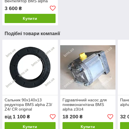
Вентилятор BMS alpha
3 600
₴
Купити
Подібні товари компанії
Сальник 90х140х13
Гідравлічний насос для
Пан
редуктора BMS alpha Z3/
пневмонагнітача BMS
alph
Z4/ CR original
alpha z3/z4
1 100
18 200
32 
від
₴
₴
Купити
Купити