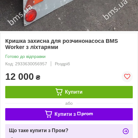
Кришка захисна для розчинонасоса BMS
Worker з ліхтарями
Готово до відправки
Код: 2933630056957
Роздріб
12 000
₴
Купити
або
Купити з
Що таке купити з Пром?