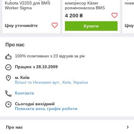
Kubota V2203 для BMS
компресор Käser
пнев
Worker Sigma
розчинонасоса BMS
Worker N 1 Sigma
4 200
₴
Ціну уточнюйте
Цін
Купити
Про нас
100% позитивних з 23 відгуків за рік
Працює з 28.10.2009
м. Київ
Вільні та Незламні вул., Київ, Україна
Контакти
Сьогодні вихідний
Показати весь графік роботи
Про нас