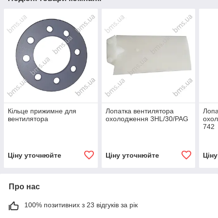
Кільце прижимне для
Лопатка вентилятора
Лопа
вентилятора
охолодження 3HL/30/PAG
охо
742
Ціну уточнюйте
Ціну уточнюйте
Цін
Про нас
100% позитивних з 23 відгуків за рік