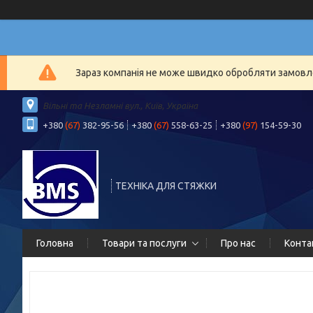
Зараз компанія не може швидко обробляти замовлен
Вільні та Незламні вул., Київ, Україна
+380
(67)
382-95-56
+380
(67)
558-63-25
+380
(97)
154-59-30
ТЕХНІКА ДЛЯ СТЯЖКИ
Головна
Товари та послуги
Про нас
Конта