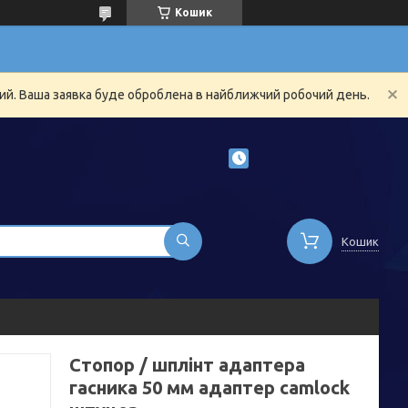
Кошик
ний. Ваша заявка буде оброблена в найближчий робочий день.
Кошик
Стопор / шплінт адаптера
гасника 50 мм адаптер camlock