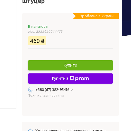
штуцер
Зроблено в Україні
В наявності
Код:
2933630044435
460 ₴
Купити
Купити з
+380 (67) 382-95-56
Техніка, запчастини
повернення товару