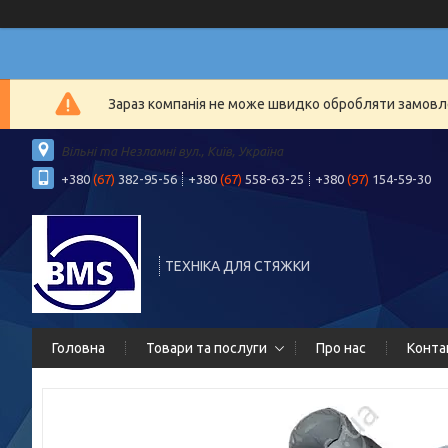
Зараз компанія не може швидко обробляти замовлен
Вільні та Незламні вул., Київ, Україна
+380
(67)
382-95-56
+380
(67)
558-63-25
+380
(97)
154-59-30
ТЕХНІКА ДЛЯ СТЯЖКИ
Головна
Товари та послуги
Про нас
Конта