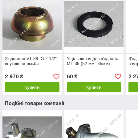
З'єднання VT 89 IG 2 1/2"
Ущільнювач для з'єднань
З'єд
внутрішня різьба
МТ 35 (52 мм -35мм)
внут
2 970
60
2 2
₴
₴
Купити
Купити
Подібні товари компанії