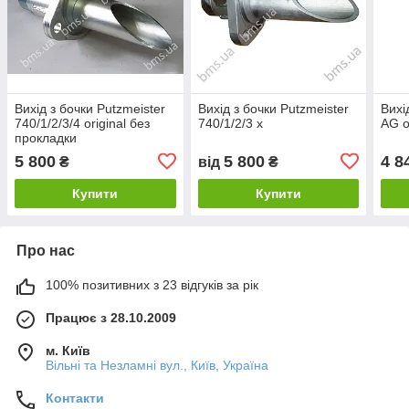
Вихід з бочки Putzmeister
Вихід з бочки Putzmeister
Вихі
740/1/2/3/4 original без
740/1/2/3 х
AG o
прокладки
5 800
5 800
4 8
₴
від
₴
Купити
Купити
Про нас
100% позитивних з 23 відгуків за рік
Працює з 28.10.2009
м. Київ
Вільні та Незламні вул., Київ, Україна
Контакти