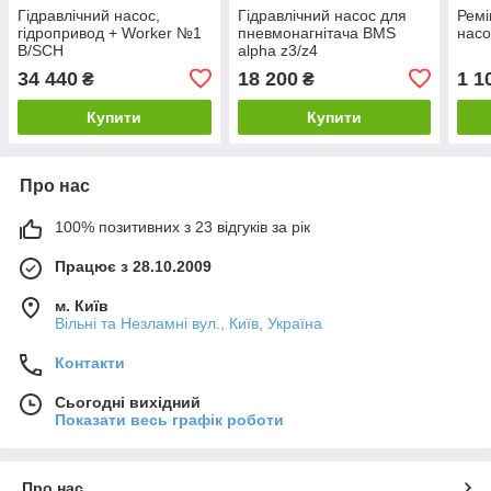
Гідравлічний насос,
Гідравлічний насос для
Ремі
гідропривод + Worker №1
пневмонагнітача BMS
насо
B/SCH
alpha z3/z4
34 440
18 200
1 1
₴
₴
Купити
Купити
Про нас
100% позитивних з 23 відгуків за рік
Працює з 28.10.2009
м. Київ
Вільні та Незламні вул., Київ, Україна
Контакти
Сьогодні вихідний
Показати весь графік роботи
Про нас