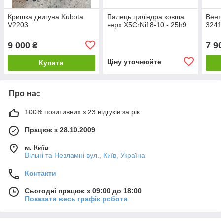
Кришка двигуна Kubota
Палець циліндра ковша
Вент
V2203
верх X5CrNi18-10 - 25h9
3241
9 000
7 9
₴
Ціну уточнюйте
Купити
Про нас
100% позитивних з 23 відгуків за рік
Працює з 28.10.2009
м. Київ
Вільні та Незламні вул., Київ, Україна
Контакти
Сьогодні працює з 09:00 до 18:00
Показати весь графік роботи