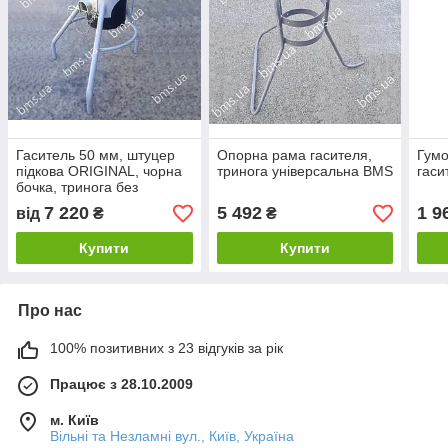
Гаситель 50 мм, штуцер
Опорна рама гасителя,
Гумо
підкова ORIGINAL, чорна
тринога універсальна BMS
гаси
бочка, тринога без
гумових ніжок
7 220
5 492
1 9
від
₴
₴
Купити
Купити
Про нас
100% позитивних з 23 відгуків за рік
Працює з 28.10.2009
м. Київ
Вільні та Незламні вул., Київ, Україна