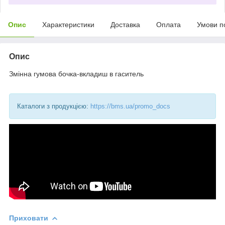
Опис
Характеристики
Доставка
Оплата
Умови п
Опис
Змінна гумова бочка-вкладиш в гаситель
Каталоги з продукцією:
https://bms.ua/promo_docs
Приховати