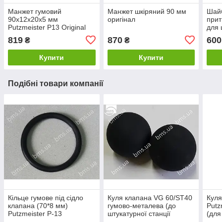
Манжет гумовий
Манжет шкіряний 90 мм
Шайб
90х12х20х5 мм
оригінал
прит
Putzmeister P13 Original
для 
Putz
819
870
600
₴
₴
Купити
Купити
Подібні товари компанії
Кільце гумове під сідло
Куля клапана VG 60/ST40
Куля
клапана (70*8 мм)
гумово-металева (до
Putz
Putzmeister Р-13
штукатурної станції
(для
Putzmeister Р-13)
Putz