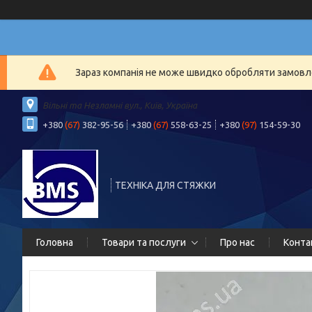
Зараз компанія не може швидко обробляти замовлен
Вільні та Незламні вул., Київ, Україна
+380
(67)
382-95-56
+380
(67)
558-63-25
+380
(97)
154-59-30
ТЕХНІКА ДЛЯ СТЯЖКИ
Головна
Товари та послуги
Про нас
Конта