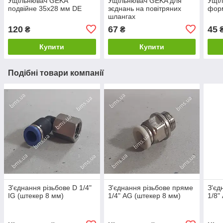
Ущільнювач GEKA
Ущільнювач GEKA для
Ущі
подвійне 35х28 мм DE
зєднань на повітряних
фор
шлангах
120
67
45
₴
₴
Купити
Купити
Подібні товари компанії
З'єднання різьбове D 1/4"
З'єднання різьбове пряме
З'єд
IG (штекер 8 мм)
1/4" AG (штекер 8 мм)
1/8"