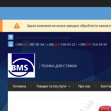
Зараз компанія не може швидко обробляти замовлен
Вільні та Незламні вул., Київ, Україна
+380
(67)
382-95-56
+380
(67)
558-63-25
+380
(97)
154-59-30
ТЕХНІКА ДЛЯ СТЯЖКИ
Головна
Товари та послуги
Про нас
Конта