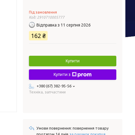
Під замовлення
Код:
2910710005777
Відправка з 11 серпня 2026
162 ₴
Купити
Купити з
+380 (67) 382-95-56
Техніка, запчастини
повернення товару
протягом 14 днів
за рахунок покупця