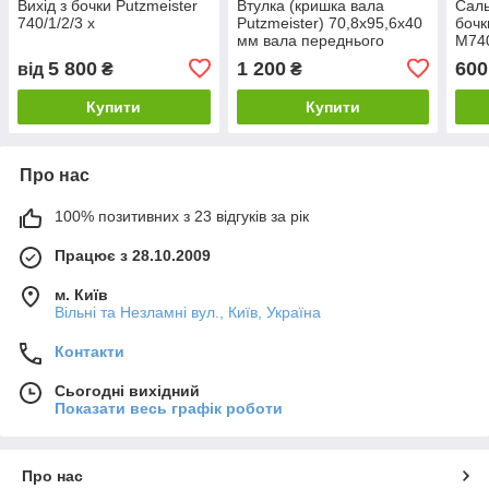
Вихід з бочки Putzmeister
Втулка (кришка вала
Саль
740/1/2/3 х
Putzmeister) 70,8x95,6x40
бочк
мм вала переднього
М740
фланця
5 800
1 200
600
від
₴
₴
Купити
Купити
Про нас
100% позитивних з 23 відгуків за рік
Працює з 28.10.2009
м. Київ
Вільні та Незламні вул., Київ, Україна
Контакти
Сьогодні вихідний
Показати весь графік роботи
Про нас