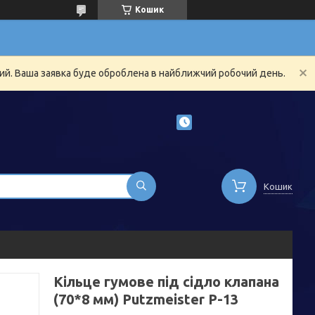
Кошик
ний. Ваша заявка буде оброблена в найближчий робочий день.
Кошик
Кільце гумове під сідло клапана
(70*8 мм) Putzmeister Р-13