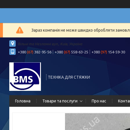
Зараз компанія не може швидко обробляти замовлен
Вільні та Незламні вул., Київ, Україна
+380
(67)
382-95-56
+380
(67)
558-63-25
+380
(97)
154-59-30
ТЕХНІКА ДЛЯ СТЯЖКИ
Головна
Товари та послуги
Про нас
Конта