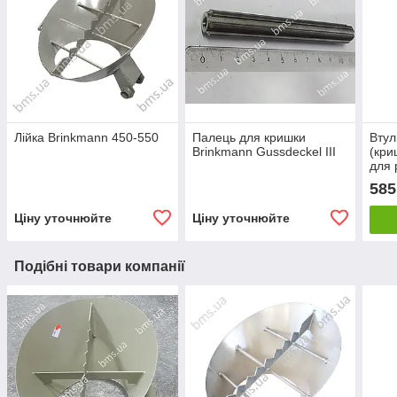
Лійка Brinkmann 450-550
Палець для кришки
Втул
Brinkmann Gussdeckel ІІІ
(кри
для 
32х
585
Ціну уточнюйте
Ціну уточнюйте
Подібні товари компанії