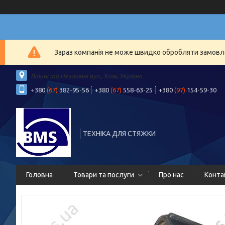
Зараз компанія не може швидко обробляти замовлен
Вільні та Незламні вул., Київ, Україна
+380
(67)
382-95-56
+380
(67)
558-63-25
+380
(97)
154-59-30
ТЕХНІКА ДЛЯ СТЯЖКИ
Головна
Товари та послуги
Про нас
Конта