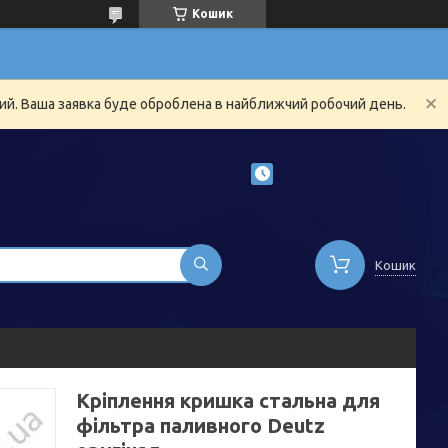
Кошик
ний. Ваша заявка буде оброблена в найближчий робочий день.
Кошик
Кріплення кришка стальна для
фільтра паливного Deutz