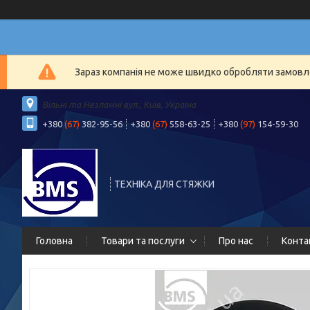
Зараз компанія не може швидко обробляти замовлен
Вільні та Незламні вул., Київ, Україна
+380
(67)
382-95-56
+380
(67)
558-63-25
+380
(97)
154-59-30
ТЕХНІКА ДЛЯ СТЯЖКИ
Головна
Товари та послуги
Про нас
Конта