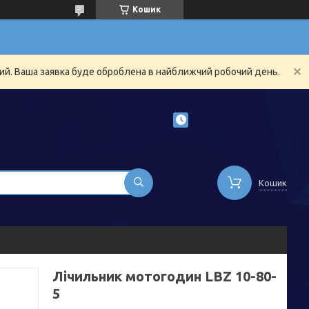
Кошик
ний. Ваша заявка буде оброблена в найближчий робочий день.
Кошик
Лічильник мотогодин LBZ 10-80-
5