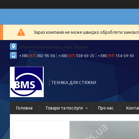
Зараз компанія не може швидко обробляти замовлен
Вільні та Незламні вул., Київ, Україна
+380
(67)
382-95-56
+380
(67)
558-63-25
+380
(97)
154-59-30
ТЕХНІКА ДЛЯ СТЯЖКИ
Головна
Товари та послуги
Про нас
Конта