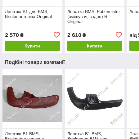
Лопатка B1 для BMS,
Лопатка BMS, Putzmeister
Лопа
Brinkmann ліва Original
(змішувач, задня) R
Original
2 570
2 610
₴
₴
від
Купити
Купити
Подібні товари компанії
Лопатка B1 BMS,
Лопатка B1 BMS,
Пале
Brinkmann червона
Brinkmann В1М для
BMS,