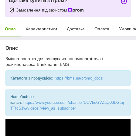
Що таке купити з Пром?
Замовлення під захистом
Опис
Характеристики
Доставка
Оплата
Умови п
Опис
Змінна лопатка для змішувача пневмонагнітача /
розчинонасоса Brinkmann, BMS
Каталоги з продукцією:
https://bms.ua/promo_docs
Наш Youtube
канал:
https://www.youtube.com/channel/UCVhsGVZaQ08DGtnj
TTfcS1w/videos?view_as=subscriber