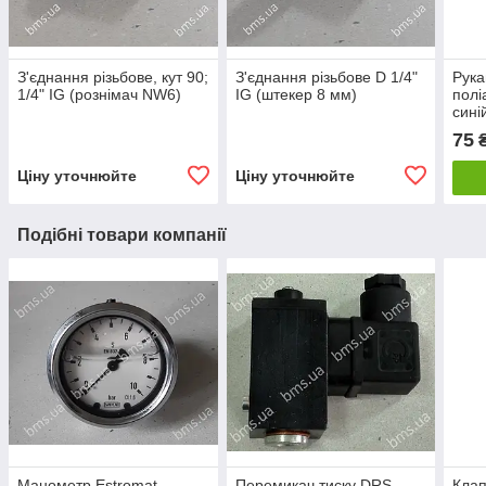
З'єднання різьбове, кут 90;
З'єднання різьбове D 1/4"
Рука
1/4" IG (рознімач NW6)
IG (штекер 8 мм)
полі
сині
75
Ціну уточнюйте
Ціну уточнюйте
Подібні товари компанії
Манометр Estromat
Перемикач тиску DRS
Клап