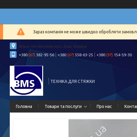
Зараз компанія не може швидко обробляти замовлен
Вільні та Незламні вул., Київ, Україна
+380
(67)
382-95-56
+380
(67)
558-63-25
+380
(97)
154-59-30
ТЕХНІКА ДЛЯ СТЯЖКИ
Головна
Товари та послуги
Про нас
Конта