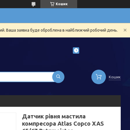
Кошик
ний. Ваша заявка буде оброблена в найближчий робочий день.
Кошик
Датчик рівня мастила
компресора Atlas Copco XAS