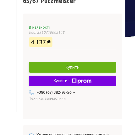
65/67 Putzmeister
В наявності
Код:
2910710003148
4 137 ₴
Купити
Купити з
+380 (67) 382-95-56
Техніка, запчастини
повернення товару